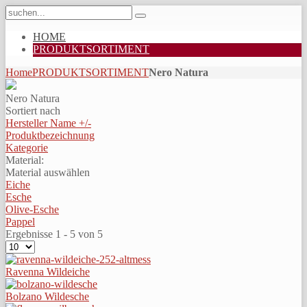
HOME
PRODUKTSORTIMENT
Home
PRODUKTSORTIMENT
Nero Natura
Nero Natura
Sortiert nach
Hersteller Name +/-
Produktbezeichnung
Kategorie
Material:
Material auswählen
Eiche
Esche
Olive-Esche
Pappel
Ergebnisse 1 - 5 von 5
Ravenna Wildeiche
Bolzano Wildesche