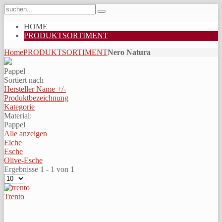
HOME
PRODUKTSORTIMENT
Home
PRODUKTSORTIMENT
Nero Natura
Pappel
Sortiert nach
Hersteller Name +/-
Produktbezeichnung
Kategorie
Material:
Pappel
Alle anzeigen
Eiche
Esche
Olive-Esche
Ergebnisse 1 - 1 von 1
Trento