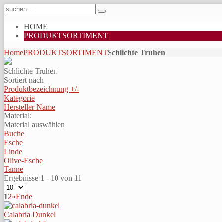
HOME
PRODUKTSORTIMENT
Home
PRODUKTSORTIMENT
Schlichte Truhen
Schlichte Truhen
Sortiert nach
Produktbezeichnung +/-
Kategorie
Hersteller Name
Material:
Material auswählen
Buche
Esche
Linde
Olive-Esche
Tanne
Ergebnisse 1 - 10 von 11
1
2
»
Ende
Calabria Dunkel