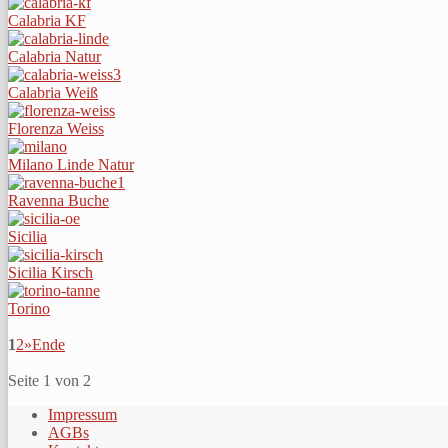
Calabria KF
Calabria Natur
Calabria Weiß
Florenza Weiss
Milano Linde Natur
Ravenna Buche
Sicilia
Sicilia Kirsch
Torino
1
2
»
Ende
Seite 1 von 2
Impressum
AGBs